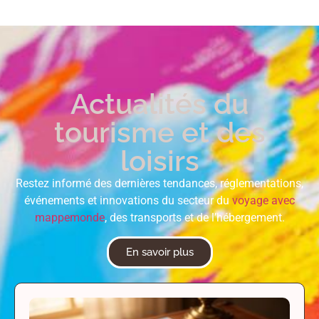
Actualités du
tourisme et des
loisirs
Restez informé des dernières tendances, réglementations,
événements et innovations du secteur du
voyage avec
mappemonde
, des transports et de l’hébergement.
En savoir plus